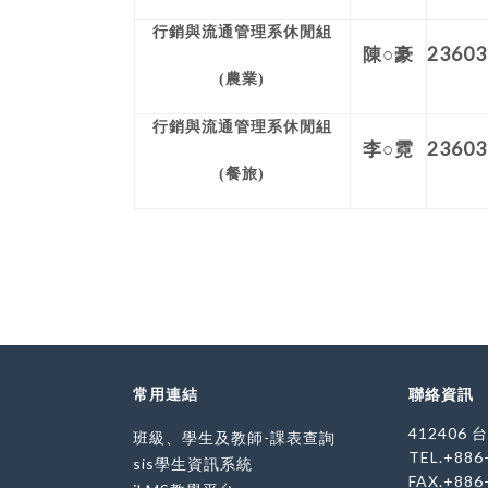
行銷與流通管理系休閒組
23603
陳○豪
(農業)
行銷與流通管理系休閒組
23603
李○霓
(餐旅)
常用連結
聯絡資訊
412406
班級、學生及教師-課表查詢
TEL.+886
sis學生資訊系統
FAX.+886