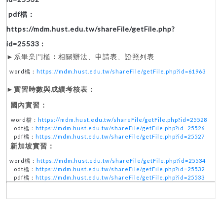
►系畢業門檻
：
相關辦法、申請表、證照列表
word檔：
https://mdm.hust.edu.tw/shareFile/getFile.php?id=61963
►
實習時數與成績考核表：
國內實習：
word檔：
https://mdm.hust.edu.tw/shareFile/getFile.php?id=25528
odt檔：
https://mdm.hust.edu.tw/shareFile/getFile.php?id=25526
pdf檔：
https://mdm.hust.edu.tw/shareFile/getFile.php?id=25527
新加坡實習：
word檔：
https://mdm.hust.edu.tw/shareFile/getFile.php?id=25534
odt檔：
https://mdm.hust.edu.tw/shareFile/getFile.php?id=25532
pdf檔：
https://mdm.hust.edu.tw/shareFile/getFile.php?id=25533